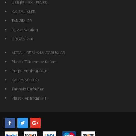
USB BELLEK - FENER
KALEMLİKLER
TAKVİMLER
Duvar Saatleri
ORGANİZER
METAL - DERİ ANAHTARLIKLAR
Plastik Tükenmez Kalem
Purjör Anahtarlıklar
KALEM SETLERİ
Tarihsiz Defterler
Plastik Anahtarlıklar