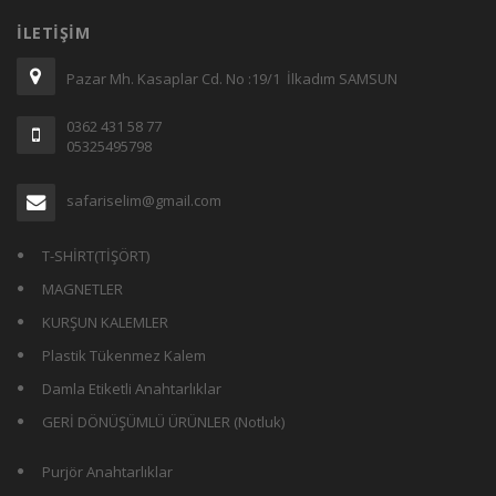
İLETIŞIM
Pazar Mh. Kasaplar Cd. No :19/1 İlkadım SAMSUN
0362 431 58 77
05325495798
safariselim@gmail.com
T-SHİRT(TİŞÖRT)
MAGNETLER
KURŞUN KALEMLER
Plastik Tükenmez Kalem
Damla Etiketli Anahtarlıklar
GERİ DÖNÜŞÜMLÜ ÜRÜNLER (Notluk)
Purjör Anahtarlıklar