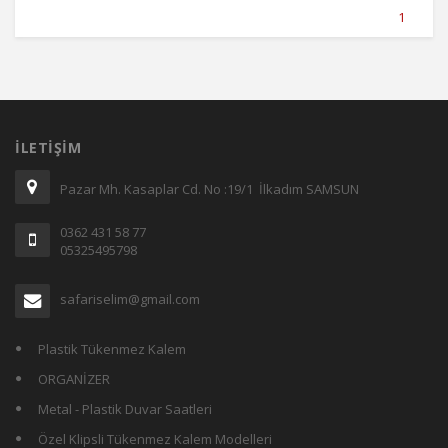
1
İLETIŞIM
Pazar Mh. Kasaplar Cd. No :19/1 İlkadım SAMSUN
0362 431 58 77
05325495798
safariselim@gmail.com
Plastik Tükenmez Kalem
ORGANİZER
Metal - Plastik Duvar Saatleri
Özel Klipsli Tükenmez Kalem Modelleri