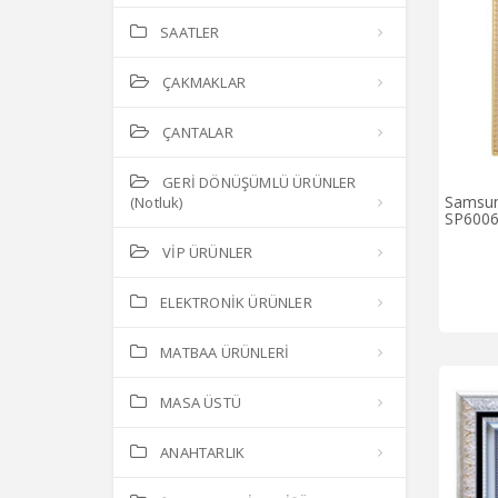
SAATLER
ÇAKMAKLAR
ÇANTALAR
GERİ DÖNÜŞÜMLÜ ÜRÜNLER
Samsun
(Notluk)
SP600
VİP ÜRÜNLER
ELEKTRONİK ÜRÜNLER
MATBAA ÜRÜNLERİ
MASA ÜSTÜ
ANAHTARLIK