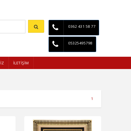
İletişim
0362 431 58 77
05325495798
İZ
İLETİŞİM
1