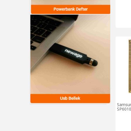
Samsun
SP601