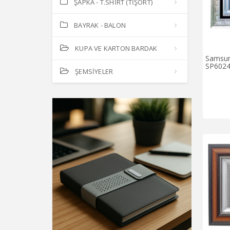
ŞAPKA - T.SHİRT (TİŞÖRT)
BAYRAK - BALON
KUPA VE KARTON BARDAK
Samsun
SP602
ŞEMSİYELER