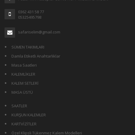
0362 431 58 77
05325495798
safariselim@gmail.com
SÜMEN TAKIMLARI
Damla Etiketli Anahtarlıklar
Masa Saatleri
KALEMLİKLER
KALEM SETLERİ
MASA ÜSTÜ
SAATLER
KURŞUN KALEMLER
KARTVİZİTLER
Özel Klipsli Tükenmez Kalem Modelleri