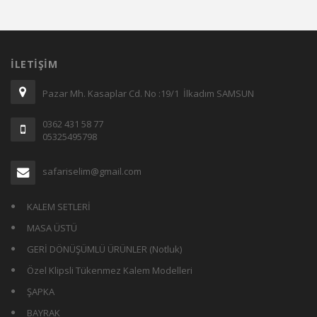
İLETIŞIM
Pazar Mh. Kasaplar Cd. No :19/1 İlkadım SAMSUN
0362 431 58 77
05325495798
safariselim@gmail.com
KALEM SETLERİ
MASA ÜSTÜ
GERİ DÖNÜŞÜMLÜ ÜRÜNLER (Notluk)
Özel Klipsli Tükenmez Kalem Modelleri
ŞAPKA
BAYRAK