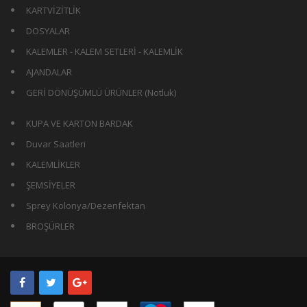
KARTVİZİTLİK
DOSYALAR
KALEMLER - KALEM SETLERİ - KALEMLİK
AJANDALAR
GERİ DÖNÜŞÜMLÜ ÜRÜNLER (Notluk)
KUPA VE KARTON BARDAK
Duvar Saatleri
KALEMLİKLER
ŞEMSİYELER
Sprey Kolonya/Dezenfektan
BROŞÜRLER