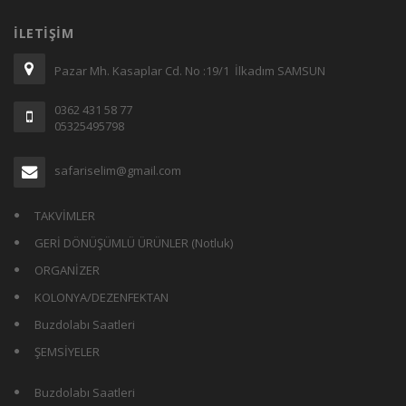
İLETIŞIM
Pazar Mh. Kasaplar Cd. No :19/1 İlkadım SAMSUN
0362 431 58 77
05325495798
safariselim@gmail.com
TAKVİMLER
GERİ DÖNÜŞÜMLÜ ÜRÜNLER (Notluk)
ORGANİZER
KOLONYA/DEZENFEKTAN
Buzdolabı Saatleri
ŞEMSİYELER
Buzdolabı Saatleri