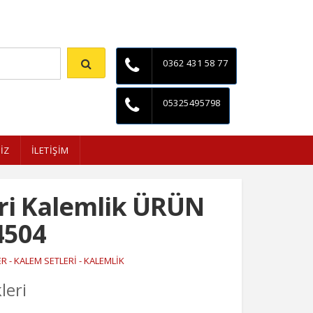
İletişim
0362 431 58 77
05325495798
İZ
İLETİŞİM
ri Kalemlik ÜRÜN
4504
R - KALEM SETLERİ - KALEMLİK
leri