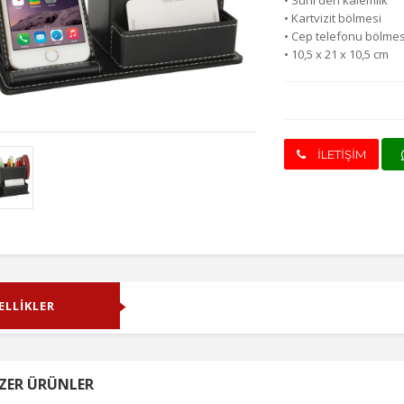
• Suni deri kalemlik
• Kartvizit bölmesi
• Cep telefonu bölmes
• 10,5 x 21 x 10,5 cm
İLETİŞİM
ELLİKLER
ZER ÜRÜNLER