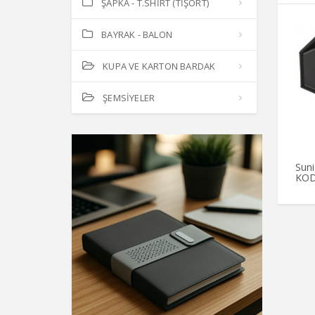
ŞAPKA - T.SHİRT (TİŞÖRT)
BAYRAK - BALON
KUPA VE KARTON BARDAK
ŞEMSİYELER
Suni
KOD