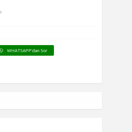
i
WHATSAPP'dan Sor