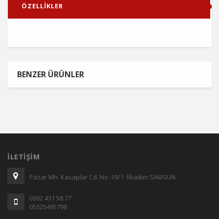
ÖZELLİKLER
BENZER ÜRÜNLER
İLETIŞIM
Pazar Mh. Kasaplar Cd. No :19/1 İlkadım SAMSUN
0362 431 58 77
05325495798