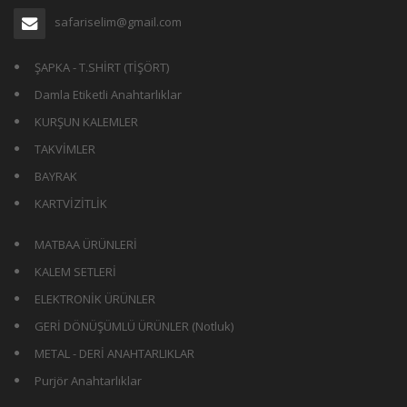
safariselim@gmail.com
ŞAPKA - T.SHİRT (TİŞÖRT)
Damla Etiketli Anahtarlıklar
KURŞUN KALEMLER
TAKVİMLER
BAYRAK
KARTVİZİTLİK
MATBAA ÜRÜNLERİ
KALEM SETLERİ
ELEKTRONİK ÜRÜNLER
GERİ DÖNÜŞÜMLÜ ÜRÜNLER (Notluk)
METAL - DERİ ANAHTARLIKLAR
Purjör Anahtarlıklar