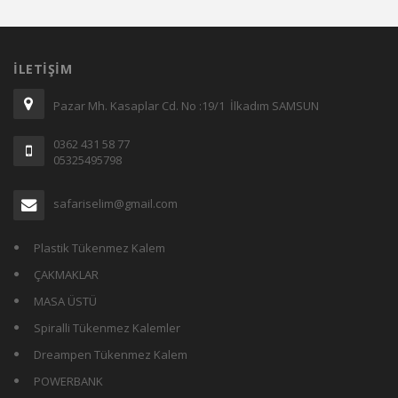
İLETIŞIM
Pazar Mh. Kasaplar Cd. No :19/1 İlkadım SAMSUN
0362 431 58 77
05325495798
safariselim@gmail.com
Plastik Tükenmez Kalem
ÇAKMAKLAR
MASA ÜSTÜ
Spiralli Tükenmez Kalemler
Dreampen Tükenmez Kalem
POWERBANK