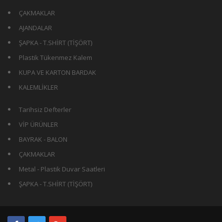
ÇAKMAKLAR
AJANDALAR
ŞAPKA - T.SHİRT (TİŞÖRT)
Plastik Tükenmez Kalem
KUPA VE KARTON BARDAK
KALEMLİKLER
Tarihsiz Defterler
VİP ÜRÜNLER
BAYRAK - BALON
ÇAKMAKLAR
Metal - Plastik Duvar Saatleri
ŞAPKA - T.SHİRT (TİŞÖRT)