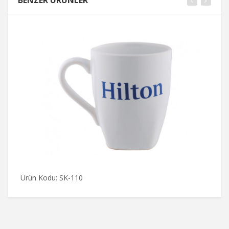
Ürün Kodu: SK-110
S