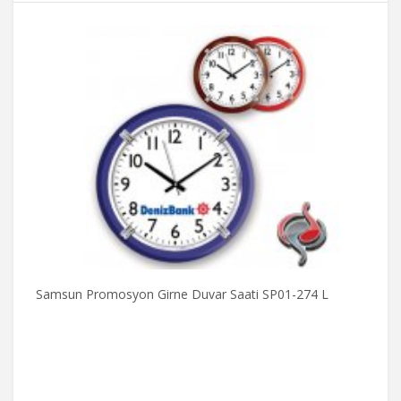
Samsun Promosyon Girne Duvar Saati SP01-274 L
S