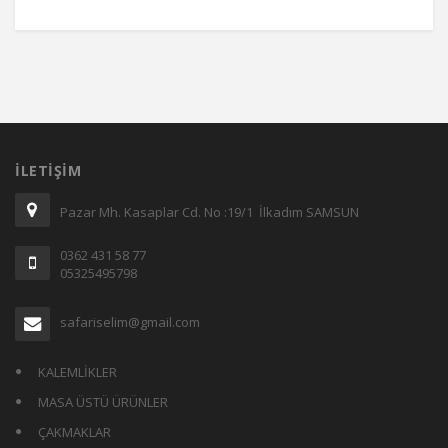
İLETIŞIM
Pazar Mh. Kasaplar Cd. No :19/1 İlkadım SAMSUN
0362 431 58 77
05325495798
safariselim@gmail.com
KALEMLİKLER
MASA ÜSTÜ ÜRÜNLER
ÇAKMAKLAR