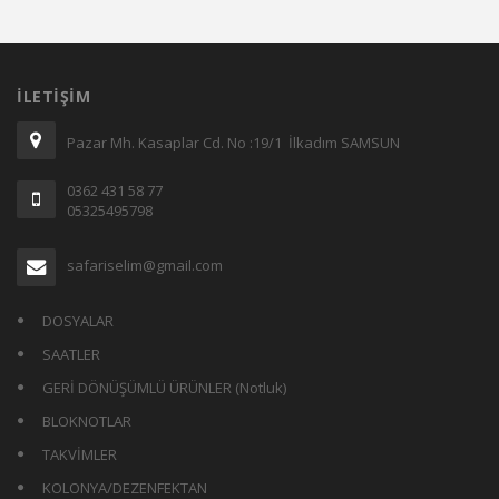
İLETIŞIM
Pazar Mh. Kasaplar Cd. No :19/1 İlkadım SAMSUN
0362 431 58 77
05325495798
safariselim@gmail.com
DOSYALAR
SAATLER
GERİ DÖNÜŞÜMLÜ ÜRÜNLER (Notluk)
BLOKNOTLAR
TAKVİMLER
KOLONYA/DEZENFEKTAN