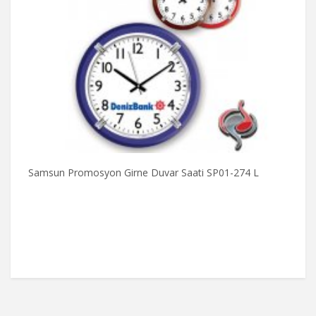
Samsun Promosyon Girne Duvar Saati SP01-274 L
S