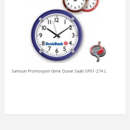
Samsun Promosyon Girne Duvar Saati SP01-274 L
S