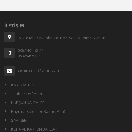
İLETIŞIM
Pazar Mh. Kasaplar Cd. No :19/1 İlkadım SAMSUN
0362 431 58 77
05325495798
safariselim@gmail.com
KARTVİZİTLİK
Tarihsiz Defterler
KURŞUN KALEMLER
Bayraklı Kalemler(BannerPen)
SAATLER
KUPA VE KARTON BARDAK