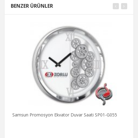
BENZER ÜRÜNLER
Samsun Promosyon Ekvator Duvar Saati SP01-G055
S