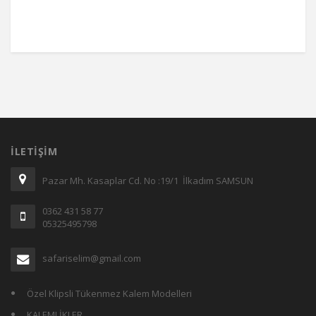
İLETIŞIM
Pazar Mh. Kasaplar Cd. No :19/1 İlkadım SAMSUN
0362 431 58 77
05325495798
safariselim@gmail.com
Özel Klipsli Tükenmez Kalem Modelleri
KALEMLİKLER