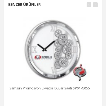
BENZER ÜRÜNLER
Samsun Promosyon Ekvator Duvar Saati SP01-G055
S