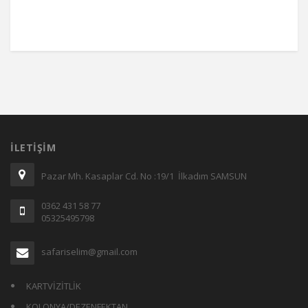
İLETIŞIM
Pazar Mh. Kasaplar Cd. No :19/1 İlkadım SAMSUN
0362 431 58 77
05325495798
safariselim@gmail.com
KARTVİZİTLİK
KOLONYA/DEZENFEKTAN