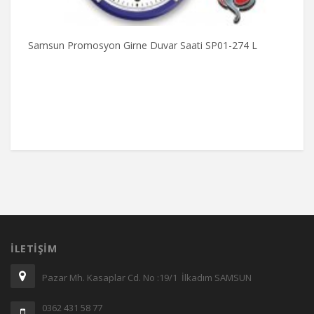
Samsun Promosyon Girne Duvar Saati SP01-274 L
S
İLETIŞIM
Pazar Mh. Kasaplar Cd. No :19/1 İlkadım SAMSUN
0362 431 58 77