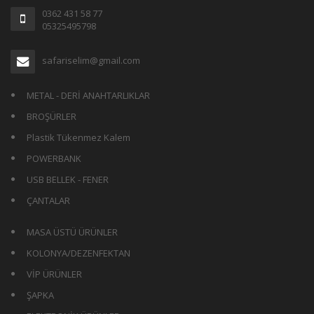
0362 431 58 77
05325495798
safariselim@gmail.com
METAL - DERİ ANAHTARLIKLAR
BROŞÜRLER
Plastik Tükenmez Kalem
POWERBANK
USB BELLEK - FENER
ÇANTALAR
MASA ÜSTÜ ÜRÜNLER
KOLONYA/DEZENFEKTAN
VİP ÜRÜNLER
ŞAPKA