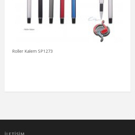
Roller Kalem SP1273
M
İLETIŞIM