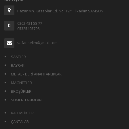
Pazar Mh. Kasaplar Cd. No :19/1 İlkadım SAMSUN
0362 431 58 77
05325495798
safariselim@gmail.com
SAATLER
BAYRAK
METAL - DERİ ANAHTARLIKLAR
MAGNETLER
BROŞÜRLER
SÜMEN TAKIMLARI
KALEMLİKLER
ÇANTALAR