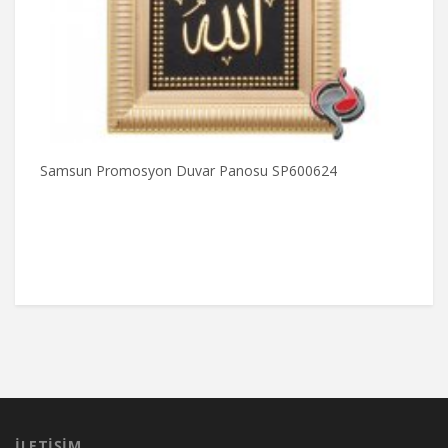
Samsun Promosyon Duvar Panosu SP600624
S
İLETIŞIM