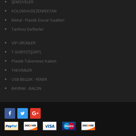
ŞEMSİYELER
KOLONYA/DEZENFEKTAN
Metal - Plastik Duvar Saatleri
Tarihsiz Defterler
VİP ÜRÜNLER
T-SHİRT(TİŞÖRT)
Plastik Tükenmez Kalem
TAKVİMLER
USB BELLEK - FENER
BAYRAK - BALON