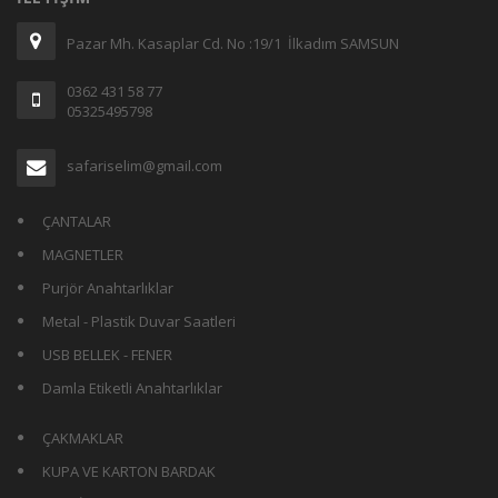
Pazar Mh. Kasaplar Cd. No :19/1 İlkadım SAMSUN
0362 431 58 77
05325495798
safariselim@gmail.com
ÇANTALAR
MAGNETLER
Purjör Anahtarlıklar
Metal - Plastik Duvar Saatleri
USB BELLEK - FENER
Damla Etiketli Anahtarlıklar
ÇAKMAKLAR
KUPA VE KARTON BARDAK