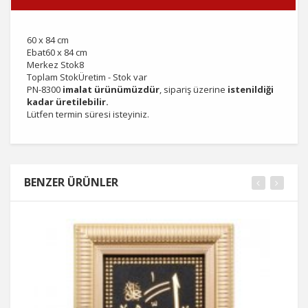
60 x 84 cm
Ebat60 x 84 cm
Merkez Stok8
Toplam StokÜretim - Stok var
PN-8300
imalat ürünümüzdür
, sipariş üzerine
istenildiği
kadar üretilebilir.
Lütfen termin süresi isteyiniz.
BENZER ÜRÜNLER