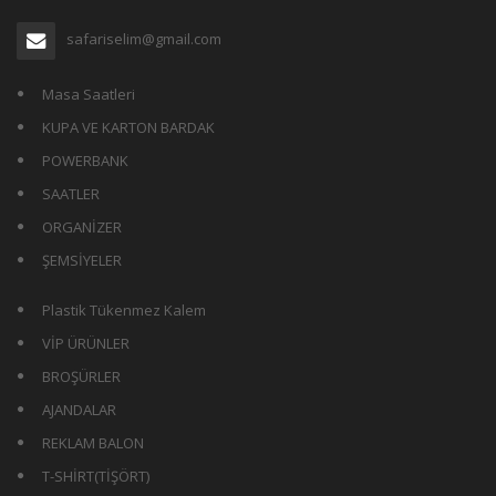
safariselim@gmail.com
Masa Saatleri
KUPA VE KARTON BARDAK
POWERBANK
SAATLER
ORGANİZER
ŞEMSİYELER
Plastik Tükenmez Kalem
VİP ÜRÜNLER
BROŞÜRLER
AJANDALAR
REKLAM BALON
T-SHİRT(TİŞÖRT)