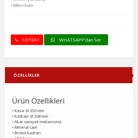
• Mikro kutu
WHATSAPP'dan Sor
İLETİŞİM
ÖZELLİKLER
Ürün Özellikleri
• Kasa: Ø 350 mm
• Kadran: Ø 308 mm
• Akar saniyeli mekanizma
• Mineral cam
• Bristol kadran