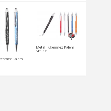
Metal Tükenmez Kalem
Metal Tükenm
SP1231
SP1205
kenmez Kalem