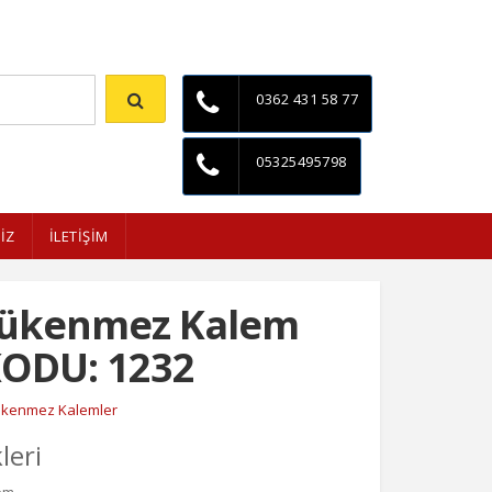
İletişim
0362 431 58 77
05325495798
İZ
İLETİŞİM
Tükenmez Kalem
ODU: 1232
ükenmez Kalemler
leri