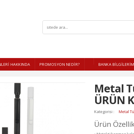
LERI HAKKINDA
PROMOSYON NEDİR?
BANKA BİLGİLERİM
Metal 
ÜRÜN K
Kategorisi :
Metal T
Ürün Özellik