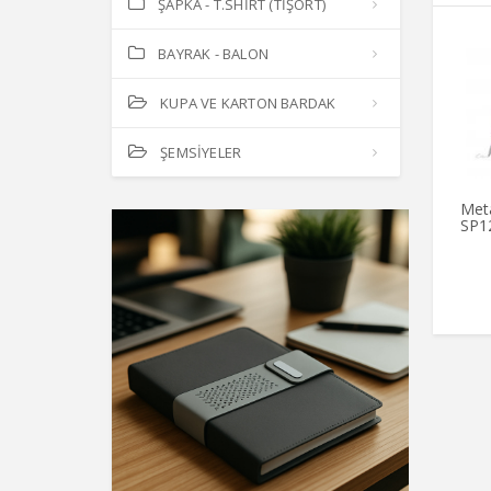
ŞAPKA - T.SHİRT (TİŞÖRT)
BAYRAK - BALON
KUPA VE KARTON BARDAK
ŞEMSİYELER
Met
SP1