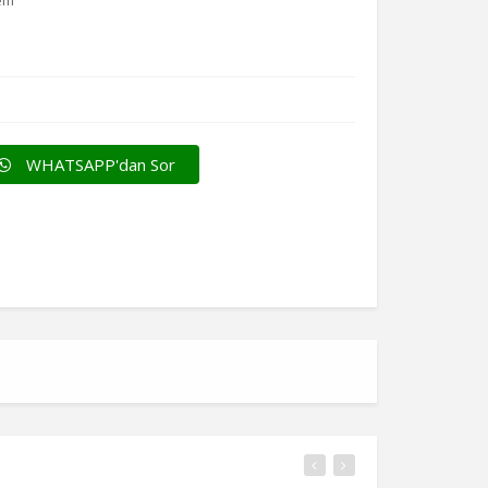
lem
p
WHATSAPP'dan Sor