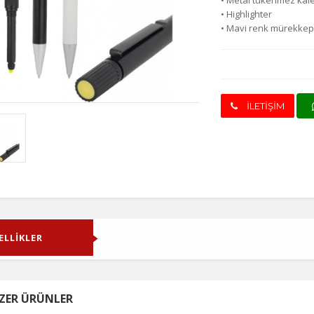
• Metal tükenmez ka
• Highlighter
• Mavi renk mürekke
İLETİŞİM
ELLİKLER
ZER ÜRÜNLER