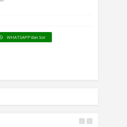
lem
p
WHATSAPP'dan Sor