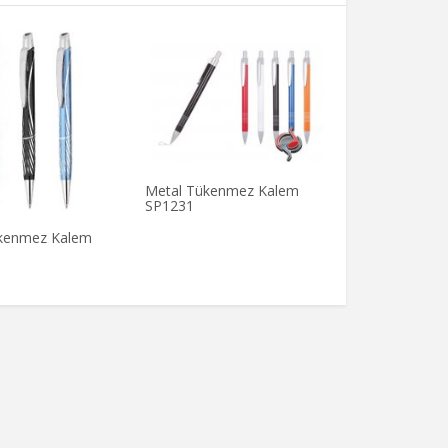
Metal Tükenmez Kalem
Metal Tükenm
SP1231
SP1205
kenmez Kalem