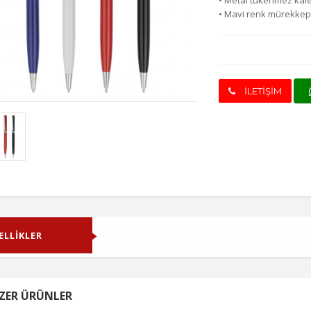
• Metal tükenmez ka
• Mavi renk mürekke
İLETİŞİM
ELLİKLER
ZER ÜRÜNLER