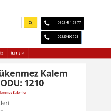
İletişim
0362 431 58 77
05325495798
İZ
İLETİŞİM
Tükenmez Kalem
ODU: 1210
ükenmez Kalemler
leri