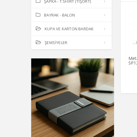
ŞAPKA - T.SHİRT (TİŞÖRT)
BAYRAK - BALON
KUPA VE KARTON BARDAK
ŞEMSİYELER
Met
SP1