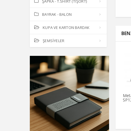
ŞAPKA - T.SHİRT (TİŞÖRT)
BAYRAK - BALON
KUPA VE KARTON BARDAK
BEN
ŞEMSİYELER
Met
SP1