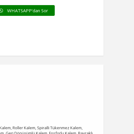
WHATSAPP'dan Sor
lem, Roller Kalem, Spiralli Tükenmez Kalem,
m, Geri Dönüşümlü Kalem, Fosforlu Kalem, Bayraklı