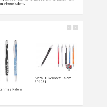
em.IPhone kalemi.
Metal Tükenmez Kalem
Metal Tükenm
SP1231
SP1205
kenmez Kalem