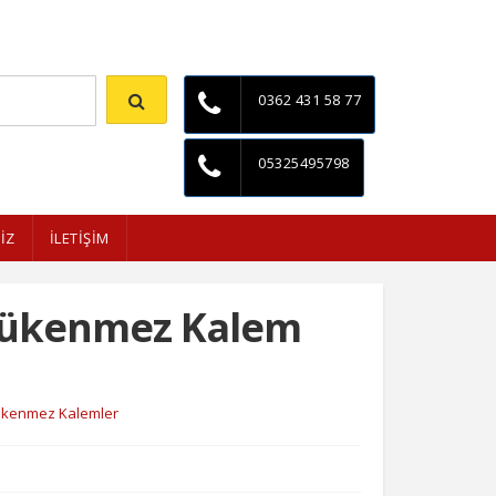
İletişim
0362 431 58 77
05325495798
İZ
İLETİŞİM
Tükenmez Kalem
ükenmez Kalemler