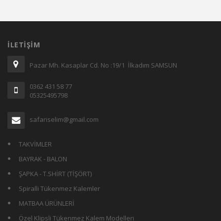
İLETIŞIM
Pazar Mh. Kasaplar Cd. No :19/1 İlkadım SAMSUN
0362 431 58 77
05325495798
safariselim@gmail.com
TAKVİMLER
BAYRAK - BALON
ŞAPKA - T.SHİRT (TİŞÖRT)
Spiralli Tükenmez Kalemler
MATBAA ÜRÜNLERİ
Özel Klipsli Tükenmez Kalem Modelleri