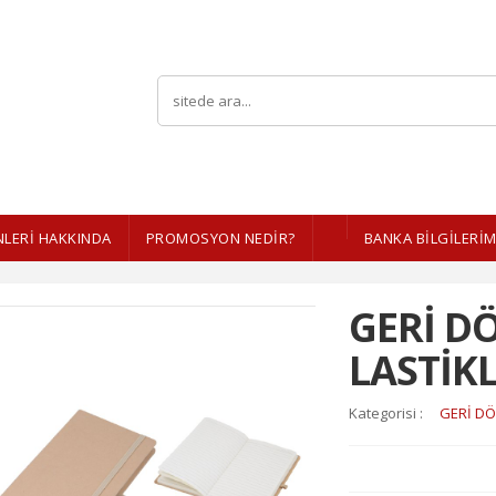
LERI HAKKINDA
PROMOSYON NEDİR?
BANKA BİLGİLERİM
GERİ 
LASTİKL
Kategorisi :
GERİ DÖ