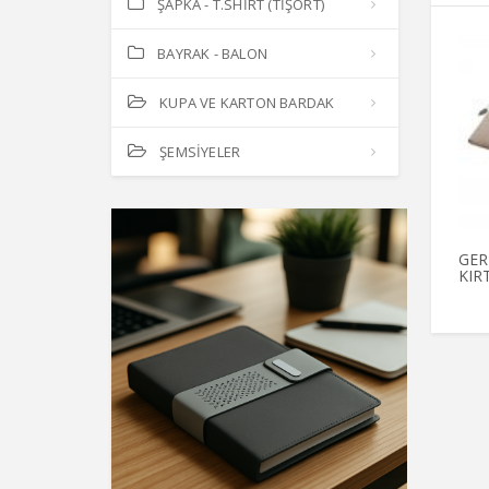
ŞAPKA - T.SHİRT (TİŞÖRT)
BAYRAK - BALON
KUPA VE KARTON BARDAK
ŞEMSİYELER
GER
KIR