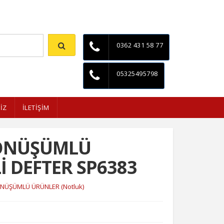
İletişim
0362 431 58 77
05325495798
İZ
İLETİŞİM
DÖNÜŞÜMLÜ
İ DEFTER SP6383
NÜŞÜMLÜ ÜRÜNLER (Notluk)