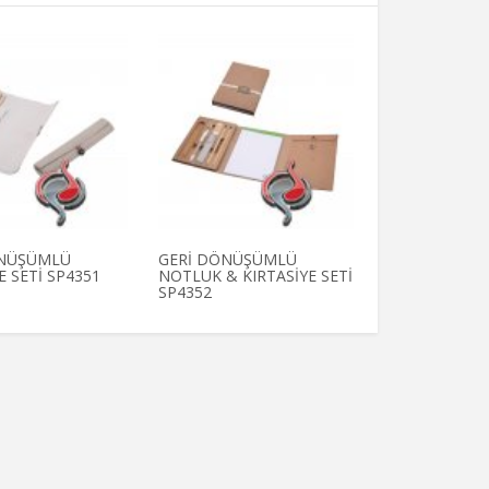
ÖNÜŞÜMLÜ
GERİ DÖNÜŞÜMLÜ
GERİ DÖNÜŞ
E SETİ SP4351
NOTLUK & KIRTASİYE SETİ
KIRTASİYE SET
SP4352