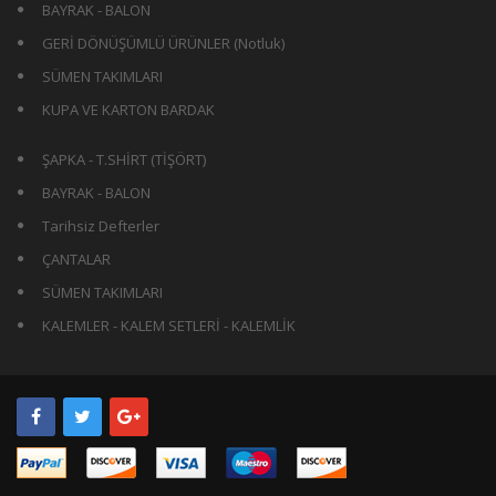
BAYRAK - BALON
GERİ DÖNÜŞÜMLÜ ÜRÜNLER (Notluk)
SÜMEN TAKIMLARI
KUPA VE KARTON BARDAK
ŞAPKA - T.SHİRT (TİŞÖRT)
BAYRAK - BALON
Tarihsiz Defterler
ÇANTALAR
SÜMEN TAKIMLARI
KALEMLER - KALEM SETLERİ - KALEMLİK