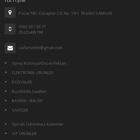
İLETIŞIM
Pazar Mh. Kasaplar Cd. No :19/1 İlkadım SAMSUN
0362 431 58 77
05325495798
safariselim@gmail.com
Sprey Kolonya/Dezenfektan
ELEKTRONİK ÜRÜNLER
DOSYALAR
Buzdolabı Saatleri
BAYRAK - BALON
SAATLER
Spiralli Tükenmez Kalemler
VİP ÜRÜNLER