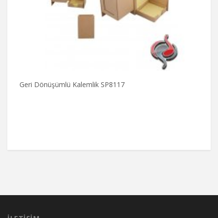
Geri Dönüşümlü Kalemlik SP8117
S