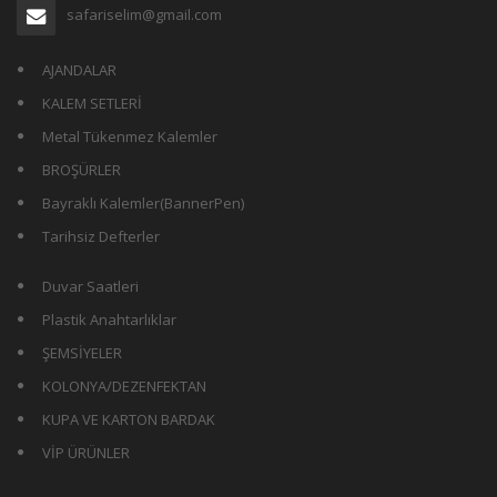
safariselim@gmail.com
AJANDALAR
KALEM SETLERİ
Metal Tükenmez Kalemler
BROŞÜRLER
Bayraklı Kalemler(BannerPen)
Tarihsiz Defterler
Duvar Saatleri
Plastik Anahtarlıklar
ŞEMSİYELER
KOLONYA/DEZENFEKTAN
KUPA VE KARTON BARDAK
VİP ÜRÜNLER