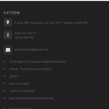
İLETIŞIM
Pazar Mh. Kasaplar Cd. No :19/1 İlkadım SAMSUN
0362 431 58 77
05325495798
safariselim@gmail.com
Özel Klipsli Tükenmez Kalem Modelleri
Metal - Plastik Duvar Saatleri
ŞAPKA
Masa Saatleri
Tarihsiz Defterler
Bayraklı Kalemler(BannerPen)
KALEM SETLERİ