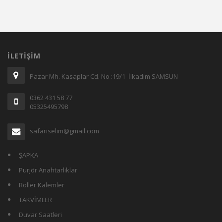
İLETIŞIM
Pazar Mh. Kasaplar Cd. No :19/1 İlkadım SAMSUN
0362 431 58 77
05325495798
safariselim@gmail.com
ŞAPKA
Purjör Anahtarlıklar
Roller Kalemler
TAKVİMLER
Duvar Saatleri