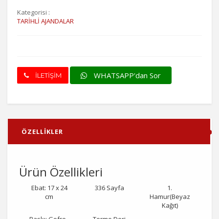
Kategorisi :
TARİHLİ AJANDALAR
WHATSAPP'dan Sor
İLETİŞİM
ÖZELLİKLER
Ürün Özellikleri
Ebat: 17 x 24
336 Sayfa
1.
cm
Hamur(Beyaz
Kağıt)
Baskı: Gofre -
Termo Deri