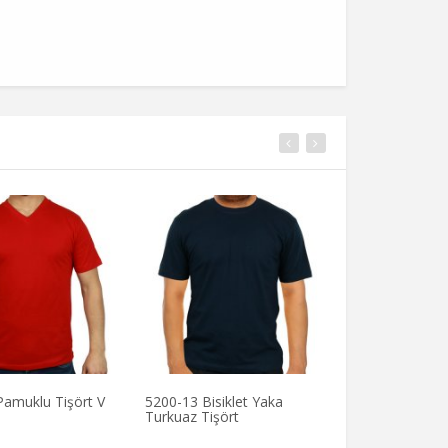
Pamuklu Tişört V
5200-13 Bisiklet Yaka
5200-16 Tüp Ke
Turkuaz Tişört
Yaka