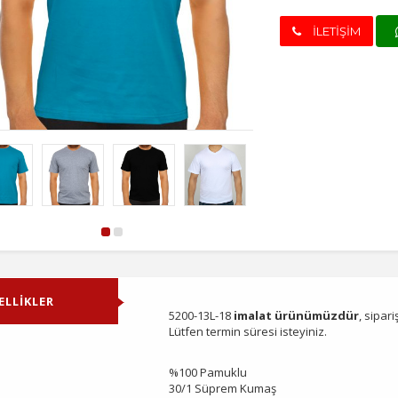
İLETİŞİM
ELLİKLER
5200-13L-18
imalat ürünümüzdür
, sipar
Lütfen termin süresi isteyiniz.
%100 Pamuklu
30/1 Süprem Kumaş