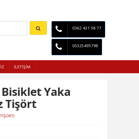
İletişim
0362 431 58 77
05325495798
İZ
İLETİŞİM
 Bisiklet Yaka
 Tişört
(TİŞÖRT)