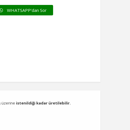
WHATSAPP'dan Sor
iş üzerine
istenildiği kadar üretilebilir.