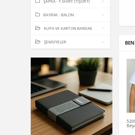
ŞAPKA - T.SHİRT (TİŞÖRT)
BAYRAK - BALON
KUPA VE KARTON BARDAK
ŞEMSİYELER
BEN
5200
Beya