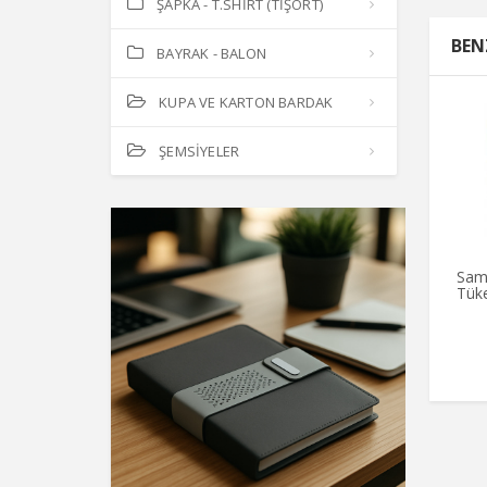
ŞAPKA - T.SHİRT (TİŞÖRT)
BEN
BAYRAK - BALON
KUPA VE KARTON BARDAK
ŞEMSİYELER
Sam
Tük