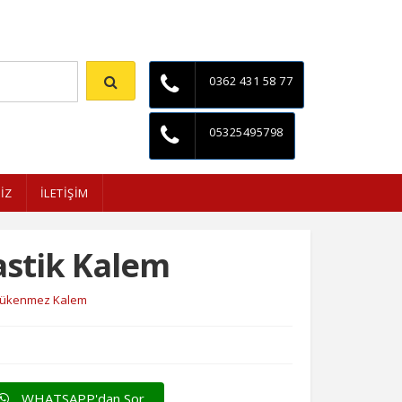
İletişim
0362 431 58 77
05325495798
İZ
İLETİŞİM
astik Kalem
 Tükenmez Kalem
WHATSAPP'dan Sor