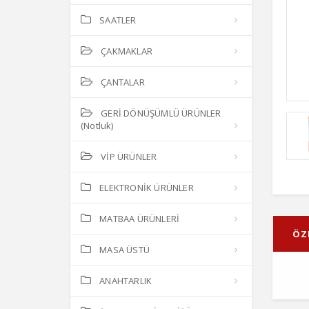
SAATLER
ÇAKMAKLAR
ÇANTALAR
GERİ DÖNÜŞÜMLÜ ÜRÜNLER
(Notluk)
VİP ÜRÜNLER
ELEKTRONİK ÜRÜNLER
MATBAA ÜRÜNLERİ
ÖZ
MASA ÜSTÜ
ANAHTARLIK