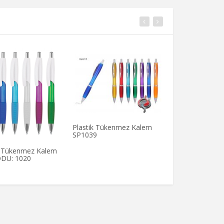
Plastik Tükenmez Kalem
SP1039
l Tükenmez Kalem
Jel Refil Tüke
DU: 1020
ÜRÜN KODU: 