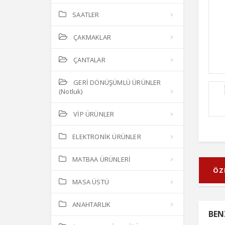
SAATLER
ÇAKMAKLAR
ÇANTALAR
GERİ DÖNÜŞÜMLÜ ÜRÜNLER
(Notluk)
VİP ÜRÜNLER
ELEKTRONİK ÜRÜNLER
MATBAA ÜRÜNLERİ
ÖZ
MASA ÜSTÜ
ANAHTARLIK
BEN