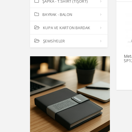
ŞAPKA - T.SHİRT (TİŞÖRT)
BAYRAK - BALON
KUPA VE KARTON BARDAK
ŞEMSİYELER
Met
SP1