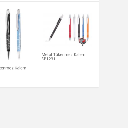
Metal Tükenmez Kalem
Metal Tükenm
SP1231
SP1205
kenmez Kalem