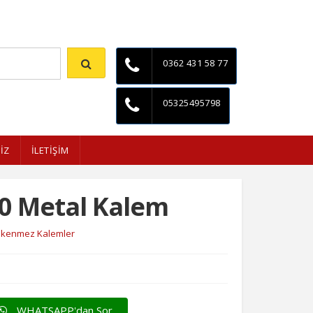
İletişim
0362 431 58 77
05325495798
İZ
İLETİŞİM
0 Metal Kalem
ükenmez Kalemler
WHATSAPP'dan Sor