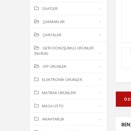
SAATLER
ÇAKMAKLAR
ÇANTALAR
GERİ DÖNÜŞÜMLÜ ÜRÜNLER
(Notluk)
VİP ÜRÜNLER
ELEKTRONİK ÜRÜNLER
MATBAA ÜRÜNLERİ
ÖZ
MASA ÜSTÜ
ANAHTARLIK
BEN