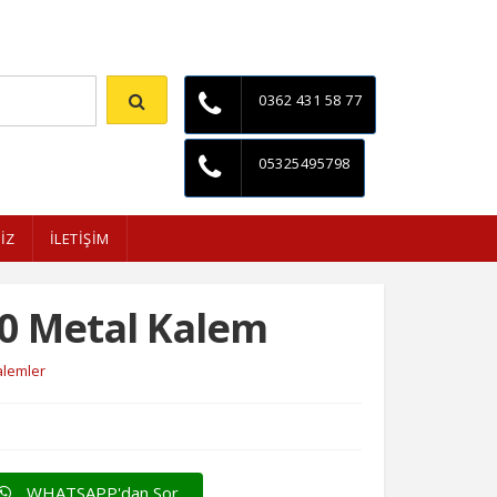
İletişim
0362 431 58 77
05325495798
İZ
İLETİŞİM
0 Metal Kalem
alemler
WHATSAPP'dan Sor