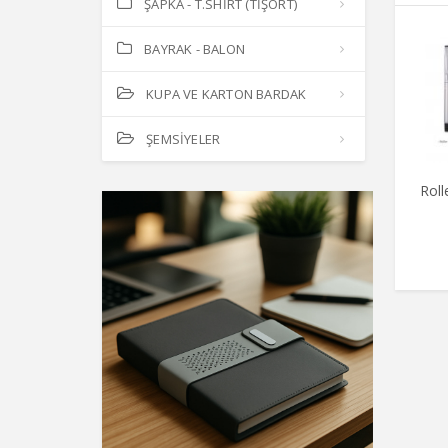
ŞAPKA - T.SHİRT (TİŞÖRT)
BAYRAK - BALON
KUPA VE KARTON BARDAK
ŞEMSİYELER
Roll