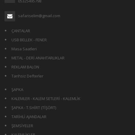
05325495798
safariselim@gmail.com
ÇANTALAR
USB BELLEK - FENER
Masa Saatleri
METAL - DERİ ANAHTARLIKLAR
REKLAM BALON
Tarihsiz Defterler
ŞAPKA
KALEMLER - KALEM SETLERİ - KALEMLİK
ŞAPKA - T.SHİRT (TİŞÖRT)
TARİHLİ AJANDALAR
ŞEMSİYELER
KALEMLİKLER