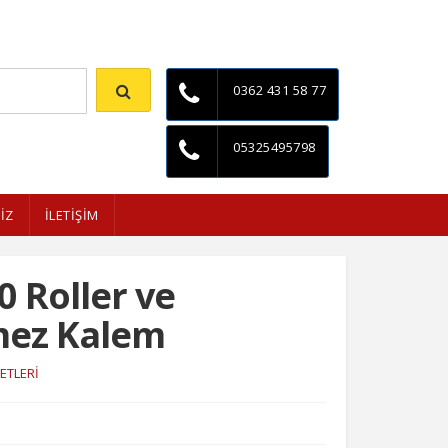
İletişim
0362 431 58 77
05325495798
İZ
İLETİŞİM
0 Roller ve
ez Kalem
ETLERİ