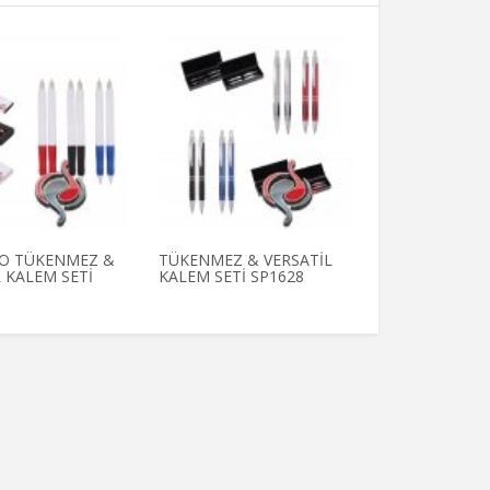
O TÜKENMEZ &
TÜKENMEZ & VERSATİL
TÜKENMEZ & 
 KALEM SETİ
KALEM SETİ SP1628
KALEM SETİ S