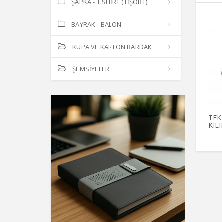
ŞAPKA - T.SHİRT (TİŞÖRT)
BAYRAK - BALON
KUPA VE KARTON BARDAK
ŞEMSİYELER
TEK
KILI