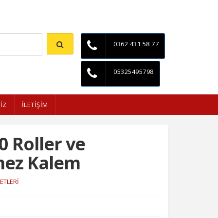
İletişim
0362 431 58 77
05325495798
İZ
İLETİŞİM
0 Roller ve
ez Kalem
ETLERİ