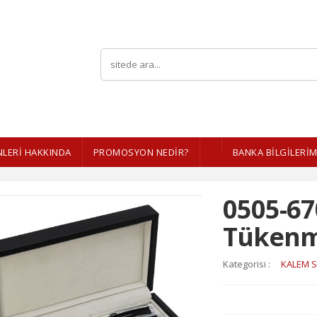
LERI HAKKINDA
PROMOSYON NEDİR?
BANKA BİLGİLERİM
0505-67
Tükenm
Kategorisi :
KALEM S