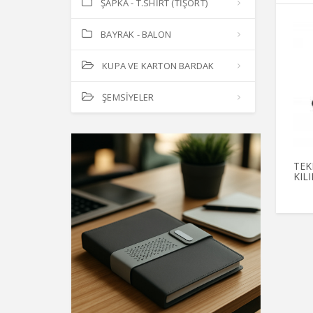
ŞAPKA - T.SHİRT (TİŞÖRT)
BAYRAK - BALON
KUPA VE KARTON BARDAK
ŞEMSİYELER
TEK
KILI