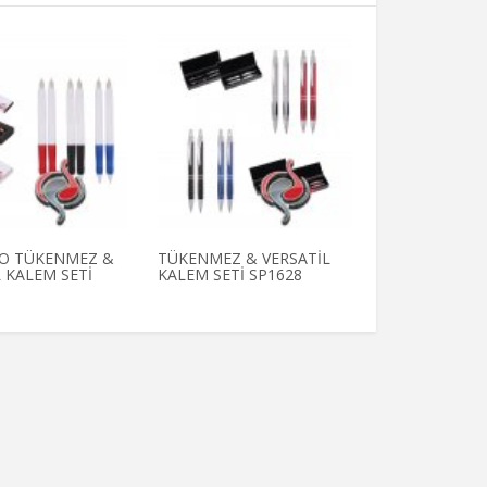
O TÜKENMEZ &
TÜKENMEZ & VERSATİL
TÜKENMEZ & 
 KALEM SETİ
KALEM SETİ SP1628
KALEM SETİ S